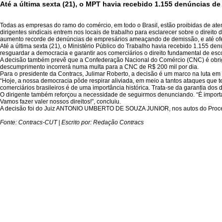
Até a última sexta (21), o MPT havia recebido 1.155 denúncias 
Todas as empresas do ramo do comércio, em todo o Brasil, estão proibidas de aten
dirigentes sindicais entrem nos locais de trabalho para esclarecer sobre o direito
aumento recorde de denúncias de empresários ameaçando de demissão, e até ofer
Até a última sexta (21), o Ministério Público do Trabalho havia recebido 1.155 
resguardar a democracia e garantir aos comerciários o direito fundamental de esc
A decisão também prevê que a Confederação Nacional do Comércio (CNC) é obrig
descumprimento incorrerá numa multa para a CNC de R$ 200 mil por dia.
Para o presidente da Contracs, Julimar Roberto, a decisão é um marco na luta em 
“Hoje, a nossa democracia pôde respirar aliviada, em meio a tantos ataques que t
comerciários brasileiros é de uma importância histórica. Trata-se da garantia dos dir
O dirigente também reforçou a necessidade de seguirmos denunciando. “É import
Vamos fazer valer nossos direitos!”, concluiu.
A decisão foi do Juiz ANTONIO UMBERTO DE SOUZA JUNIOR, nos autos do Process
Fonte: Contracs-CUT | Escrito por: Redação Contracs