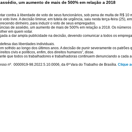
de assédio, um aumento de mais de 500% em relação a 2018
tar contra à liberdade de voto de seus funcionários, sob pena de multa de R$ 10 
 do voto livre. A decisão liminar, em tutela de urgência, saiu nesta terça-feira (2
ecendo dinheiro, para induzir o voto de seus empregados.
denúncias de assédio, um aumento de mais de 500% em relação a 2018. Os números 
olher em quem votar.
ada a dar ampla publicidade na decisão, devendo comunicar a todos os empregad
defesa das liberdades individuais.
em sofrido ao longo dos últimos anos. A decisão de punir severamente os patrões 
eitos civis e políticos, enfim, dos direitos humanos”, disse.
ante que todos os trabalhadores e trabalhadoras continuem denunciando a cada a
o nº. 0000919-98.2022.5.10.0006, da 6ª Vara do Trabalho de Brasília.
Clique a